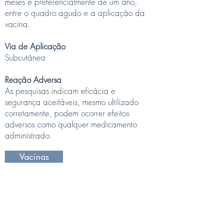
meses e preferencialmente de um ano,
entre o quadro agudo e a aplicação da
vacina.
Via de Aplicação
Subcutânea
Reação Adversa
As pesquisas indicam eficácia e
segurança aceitáveis, mesmo ultilizado
corretamente, podem ocorrer efeitos
adversos como qualquer medicamento
administrado.
Vacinas
Imunizzare Clínica de Vacinas
Rua Padre Anchieta, 2050
sala 2305 - 23° ANDAR