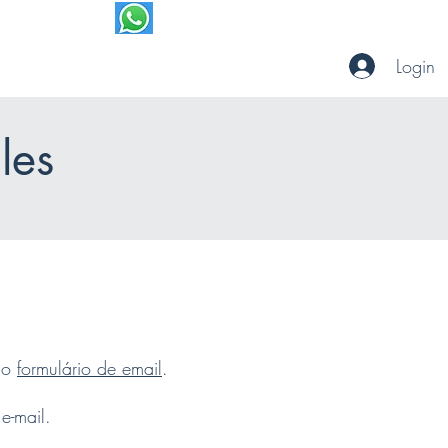
 PELO WHATSAPP
Login
les
sso
formulário de email
.
e-mail.