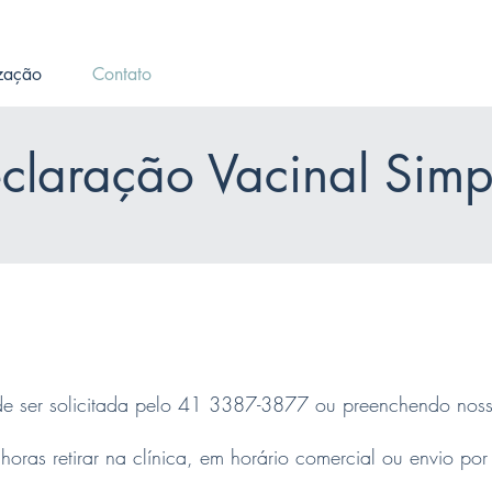
A VACINA CONTRA A GRIPE 2025 CHEGOU. ENTRE EM CONTATO
ização
Contato
claração Vacinal Simp
de ser solicitada pelo 41 3387-3877 ou preenchendo no
ras retirar na clínica, em horário comercial ou envio por 